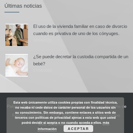
Últimas noticias
El uso de la vivienda familiar en caso de divorcio
cuando es privativa de uno de los cónyuges.
08/04/2025
¿Se puede decretar la custodia compartida de un
bebé?
07/04/2025
Esta web únicamente utiliza cookies propias con finalidad técnica,
Paloma Zapatero García - Abogada Especialista en Derecho de
no recaba ni cede datos de carácter personal de los usuarios sin
su conocimiento. Sin embargo, contiene enlaces a sitios web de
Familia.Copyright © 2026 Todos los derechos reservados.
terceros con políticas de privacidad ajenas a esta web que usted
podrá decidir si acepta o no cuando acceda a ellos.
más
Web desarrollada por
e-SORT
ACEPTAR
información